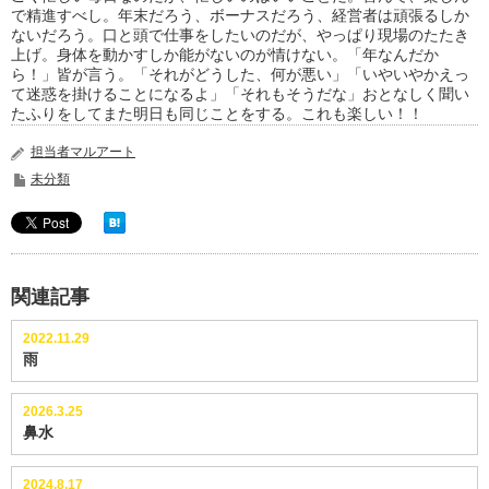
で精進すべし。年末だろう、ボーナスだろう、経営者は頑張るしか
ないだろう。口と頭で仕事をしたいのだが、やっぱり現場のたたき
上げ。身体を動かすしか能がないのが情けない。「年なんだか
ら！」皆が言う。「それがどうした、何が悪い」「いやいやかえっ
て迷惑を掛けることになるよ」「それもそうだな」おとなしく聞い
たふりをしてまた明日も同じことをする。これも楽しい！！
担当者マルアート
未分類
関連記事
2022.11.29
雨
2026.3.25
鼻水
2024.8.17