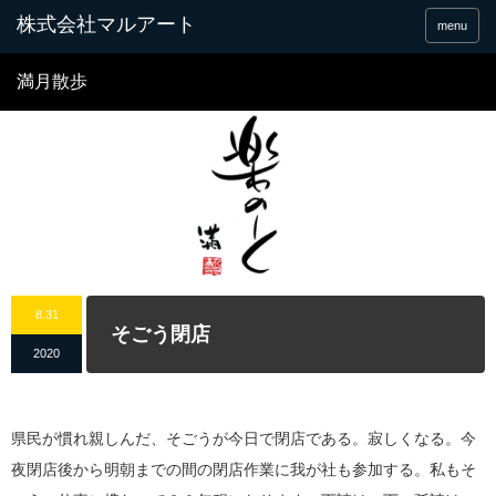
menu
満月散歩
8.31
そごう閉店
2020
県民が慣れ親しんだ、そごうが今日で閉店である。寂しくなる。今
夜閉店後から明朝までの間の閉店作業に我が社も参加する。私もそ