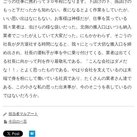
ごうの仕事に携わって３０年程になります。下請けの下、孫請けの
もっと下だったかも知れない。夜になるとよく作業をしていたが、
いい思い出はなにもない。お客様は神様だが、仕事を貰っている
我々業者は、虫けらの様な扱いだった。北側の搬入口はいつも納入
業者でごったがえしていて大変だった。にもかかわらず、そごうの
社長が夕方退社する時間になると、我々にとって大切な搬入口を締
め出され、社長の運転手が車を中に乗り付けてくる。業者は出てく
る社長に向かって列を作り最敬礼である。「こんな会社はダメだ
な！！」とよく思ったものである。やはり会社を支えているのは末
端で身を粉にして働いている社員であり、たくさんの業者さん達で
ある。この小さな私の思った出来事が、今のそごうを表しているの
ではないだろうか。
担当者マルアート
今日の一言