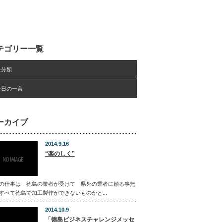
テゴリー一覧
未分類
今日の一言
ーカイブ
2014.9.16
“楽のしく”
の仕事は 徳島の業者が受けて 県外の業者に頼る事無
すべて徳島で加工製作ができないものかと...
2014.10.9
「徳島ビジネスチャレンジメッセ