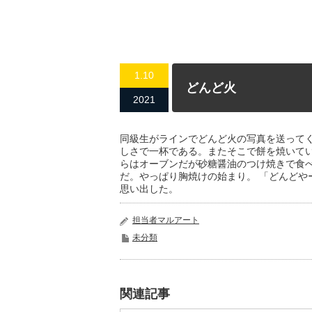
1.10
どんど火
2021
同級生がラインでどんど火の写真を送って
しさで一杯である。またそこで餅を焼いて
らはオーブンだが砂糖醤油のつけ焼きで食
だ。やっぱり胸焼けの始まり。 「どんどや
思い出した。
担当者マルアート
未分類
関連記事