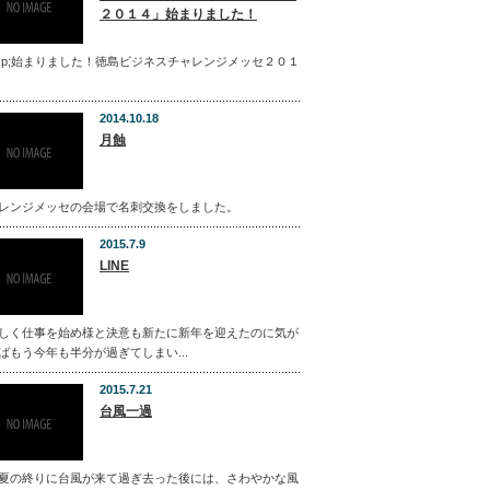
２０１４」始まりました！
bsp;始まりました！徳島ビジネスチャレンジメッセ２０１
2014.10.18
月蝕
レンジメッセの会場で名刺交換をしました。
2015.7.9
LINE
しく仕事を始め様と決意も新たに新年を迎えたのに気が
ばもう今年も半分が過ぎてしまい...
2015.7.21
台風一過
夏の終りに台風が来て過ぎ去った後には、さわやかな風