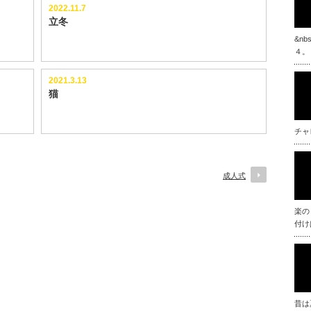
2022.11.7
立冬
&n
４。
2021.3.13
猫
チャ
成人式
楽の
付け
昔は