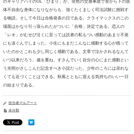
のキャリアハイのOL「ひまり」が、突然の交通事故で首から下の肢
体不自由な身体になりながらも、強くたくましく司法試験に挑戦す
る物語。そして今日は合格発表の日である。クライマックスのこの
場面はかなり引っ張られたがついに「合格」決定である。恋人の
「レオ」がむせび泣くに至っては読者の私もつい感動のあまり不覚
にも涙ぐんでしまった。小生にもまだこんなに感動する心が残って
いたのかとこれも少し同じく感動である。文章で泣かされるなんて
いつ以来だろう。歳を重ね、すさんでいく自分の心にまた感動とい
う光明がさしこんだ記念すべき小説だった。少年のころには戻れな
くても近づくことはできる。秋風とともに迎える気持ちのいい一日
の始まりである。
担当者マルアート
未分類