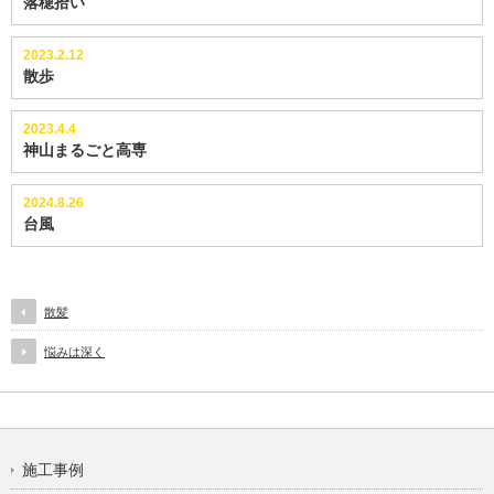
落穂拾い
2023.2.12
散歩
2023.4.4
神山まるごと高専
2024.8.26
台風
散髪
悩みは深く
施工事例