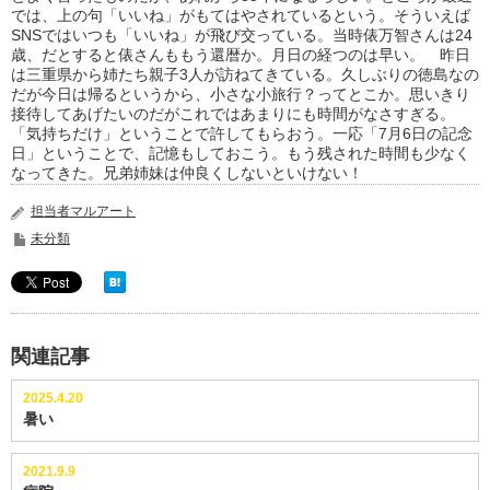
では、上の句「いいね」がもてはやされているという。そういえば
SNSではいつも「いいね」が飛び交っている。当時俵万智さんは24
歳、だとすると俵さんももう還暦か。月日の経つのは早い。 昨日
は三重県から姉たち親子3人が訪ねてきている。久しぶりの徳島なの
だが今日は帰るというから、小さな小旅行？ってとこか。思いきり
接待してあげたいのだがこれではあまりにも時間がなさすぎる。
「気持ちだけ」ということで許してもらおう。一応「7月6日の記念
日」ということで、記憶もしておこう。もう残された時間も少なく
なってきた。兄弟姉妹は仲良くしないといけない！
担当者マルアート
未分類
関連記事
2025.4.20
暑い
2021.9.9