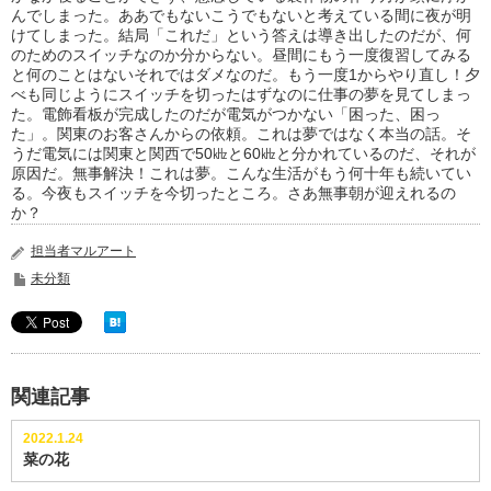
んでしまった。ああでもないこうでもないと考えている間に夜が明
けてしまった。結局「これだ」という答えは導き出したのだが、何
のためのスイッチなのか分からない。昼間にもう一度復習してみる
と何のことはないそれではダメなのだ。もう一度1からやり直し！夕
べも同じようにスイッチを切ったはずなのに仕事の夢を見てしまっ
た。電飾看板が完成したのだが電気がつかない「困った、困っ
た」。関東のお客さんからの依頼。これは夢ではなく本当の話。そ
うだ電気には関東と関西で50㎑と60㎑と分かれているのだ、それが
原因だ。無事解決！これは夢。こんな生活がもう何十年も続いてい
る。今夜もスイッチを今切ったところ。さあ無事朝が迎えれるの
か？
担当者マルアート
未分類
関連記事
2022.1.24
菜の花