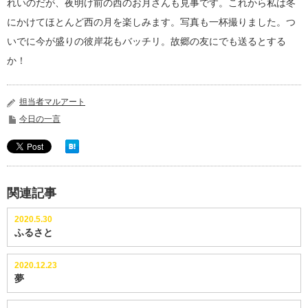
れいのだが、夜明け前の西のお月さんも見事です。これから私は冬
にかけてほとんど西の月を楽しみます。写真も一杯撮りました。つ
いでに今が盛りの彼岸花もバッチリ。故郷の友にでも送るとする
か！
担当者マルアート
今日の一言
関連記事
2020.5.30
ふるさと
2020.12.23
夢