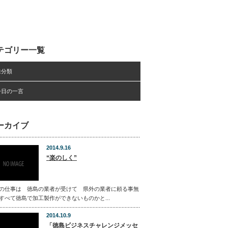
テゴリー一覧
未分類
今日の一言
ーカイブ
2014.9.16
“楽のしく”
の仕事は 徳島の業者が受けて 県外の業者に頼る事無
すべて徳島で加工製作ができないものかと...
2014.10.9
「徳島ビジネスチャレンジメッセ