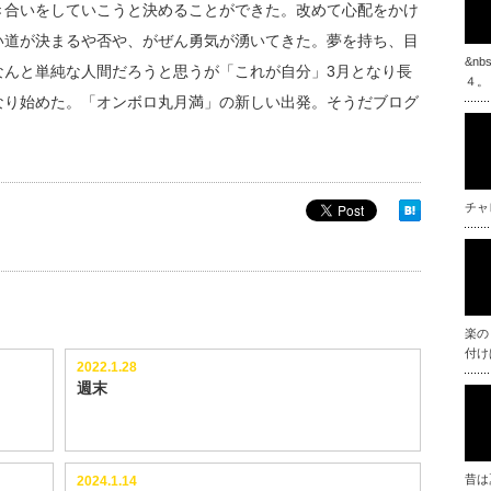
き合いをしていこうと決めることができた。改めて心配をかけ
い道が決まるや否や、がぜん勇気が湧いてきた。夢を持ち、目
&n
なんと単純な人間だろうと思うが「これが自分」3月となり長
４。
なり始めた。「オンボロ丸月満」の新しい出発。そうだブログ
チャ
楽の
付け
2022.1.28
週末
昔は
2024.1.14