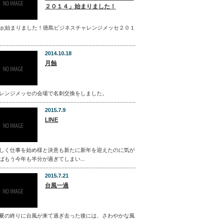
２０１４」始まりました！
bsp;始まりました！徳島ビジネスチャレンジメッセ２０１
2014.10.18
月蝕
レンジメッセの会場で名刺交換をしました。
2015.7.9
LINE
しく仕事を始め様と決意も新たに新年を迎えたのに気が
ばもう今年も半分が過ぎてしまい...
2015.7.21
台風一過
夏の終りに台風が来て過ぎ去った後には、さわやかな風