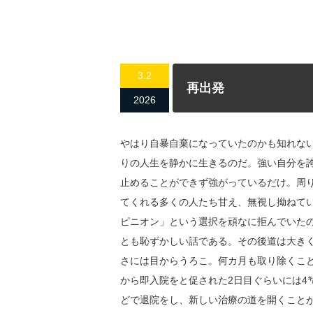
3.2
再出発
2026
やはり自暴自棄になっていたのかも知れな
りの人生を静かに生きるのだ。強い自分を
止めることができず強がっているだけ。周
てくれる多くの人たち甘え、無視し拗ねて
ピニオン」という選択を頑なに拒んでいた
とも恥ずかしい話である。その後道は大き
さには目からうろこ。何カ月も取り除くこ
から即入院をと促された2日目ぐらいには4
どで退院をし、新しい治療の道を開くこと