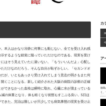
カ
い。本人はかなり冷静に何事にも動じない。全てを受け入れ残
誇示するような錯覚に陥っていただけなのである。現実を受け
ア
りにはそう見えていたに違いない。「もういいんだよ」心配し
いただけなのだろう。そんな自分が恥ずかしい。「セカンドオ
のだが、いともあっさり受け入れてしまう意志の弱さもまた何
く開くことになる。新しく紹介された大阪の病院の診察の正確
とができなかった血栓は瞬時に取れ、心臓に水が溜まっている
徳島
く、
㌔減の体重となり、体も軽くなり状態もすこぶる良い。5日ほ
ができた。完治は難しいが只少しでも病気事態の現実を受け止