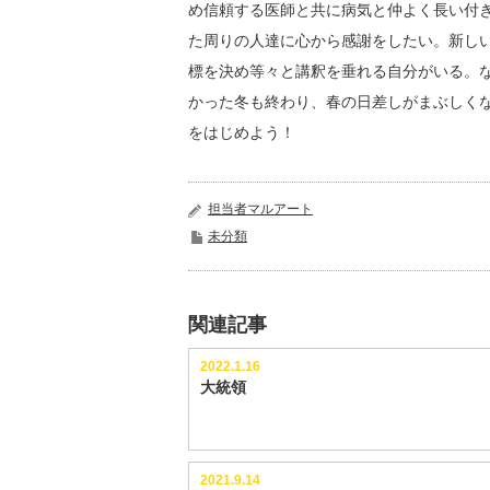
め信頼する医師と共に病気と仲よく長い付
た周りの人達に心から感謝をしたい。新し
標を決め等々と講釈を垂れる自分がいる。
かった冬も終わり、春の日差しがまぶしく
をはじめよう！
担当者マルアート
未分類
関連記事
2022.1.16
大統領
2021.9.14