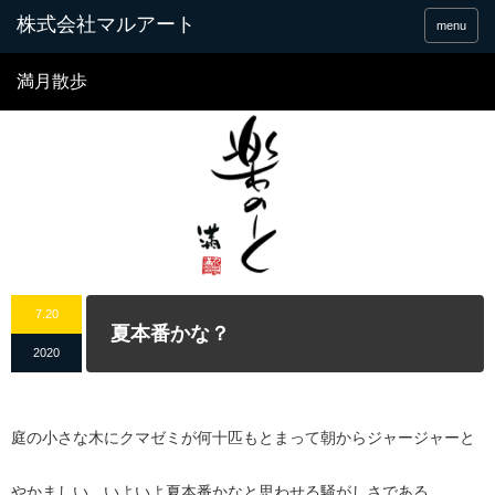
menu
満月散歩
7.20
夏本番かな？
2020
庭の小さな木にクマゼミが何十匹もとまって朝からジャージャーと
やかましい。いよいよ夏本番かなと思わせる騒がしさである。