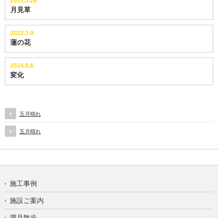
2021.5.28
月見草
2022.7.9
蓮の花
2024.8.6
変化
五月晴れ
五月晴れ
施工事例
施設ご案内
満月散歩