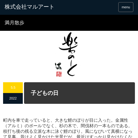
menu
満月散歩
5.5
子どもの日
2022
町内を車で走っていると、大きな鯉のぼりが目に入った。金属性
（アルミ）のポールでなく、杉の木で、間伐材の一本ものである。
枝打ち後の残る立派な木に泳ぐ鯉のぼり。風になびいて真横になっ
て見事。昔はよく見かけた光景だが、最近はすっかり見かけなくな