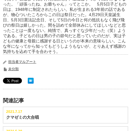
った。「頑張ったね、お爺ちゃん」ってとこか。 5月5日子どもの
日は、1948年に制定されたらしい。私が生まれる3年前の話である
が、物心ついたころからこの日は祭日だった。4月29日天皇誕生
日、5月3日憲法記念日、そして5日の今日と何の抵抗もなく飛び飛
びの祭日は嬉しかった。間を詰めて全部休みにしてほしいなどと思
ったことは一度もない。純情で、真っすぐな少年だった（笑）よう
である。子どもの日は男の子の節句だと思っていたのだが、実は子
どもの健康と母親に感謝する日というのが本来の意味らしい。こん
な年になってから知ってもどうしようもないが、とりあえず感謝の
気持ちを込めて手を合わそう。
担当者マルアート
未分類
関連記事
2021.7.17
クマゼミの大合唱