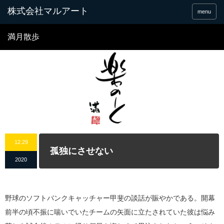
menu
満月散歩
12.29
孤独にさせない
2020
野球のソフトバンクキャッチャー甲斐の談話が賑やかである。開幕
前半の頃不振に喘いでいたチームの矢面に立たされていた彼は悩み