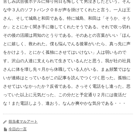
苦しみ試合後ホテルに帰り何日も悔しくて男泣きしたという。そん
な中３人のソフトバンクＯＢが声を掛けてくれたと言う。一人は王
さん、そして城島と和田である。特に城島、和田は「そうか、そう
か」ととにかく聞き手に徹してくれたそうである。それで吹っ切れ
その後の活躍は周知のとうりである。そのあとの言葉がいい「ほん
とに嬉しく、救われた。僕も悩んでんる後輩がいたら、真っ先に声
をかけよう。とにかく孤独にさせてはいけない」人は弱いもので
す。沢山の人達に支えられて生きているんだと思う。我が社の社員
さんに体を壊し先々月から休職している人がいる。まぁ頻繁ではな
いが連絡はとっているがこの記事を読んでつくづく思った。孤独に
させてはいなかったか？反省である。さっそく電話をし逢った。思
っていた以上に元気だった、この分だと予定通り２月には復活だ
な！また電話しよう、逢おう。なんか爽やかな気分である・・・
担当者マルアート
今日の一言