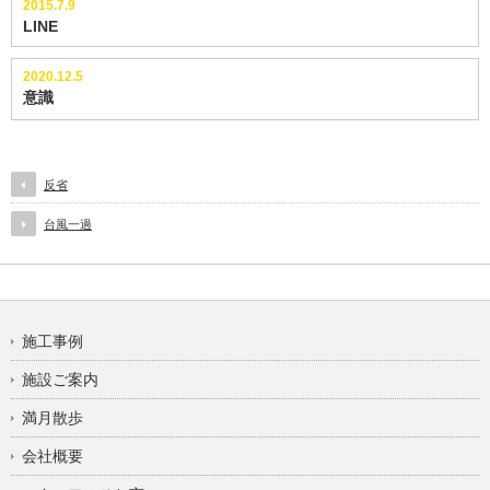
2015.7.9
LINE
2020.12.5
意識
反省
台風一過
施工事例
施設ご案内
満月散歩
会社概要