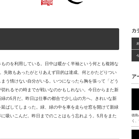
カ
冬ものを利用している。日中は暖かく半袖という何とも複雑な
り。失敗もあったがとりあえず目的は達成、何とかたどりつい
ア
しまう情けない自分がいる。いつになったら胸を張って「どう
が切れるその時までが戦いなのかもしれない。今日からまた新
新緑の5月だ。昨日は仕事の都合で少し山の方へ。きれいな新
を延ばしてしまった。緑、緑の中を車を走らせ窓を開けて新緑
杯に吸いこんだ。昨日までのことはもう忘れよう。5月をまた
徳島
く、