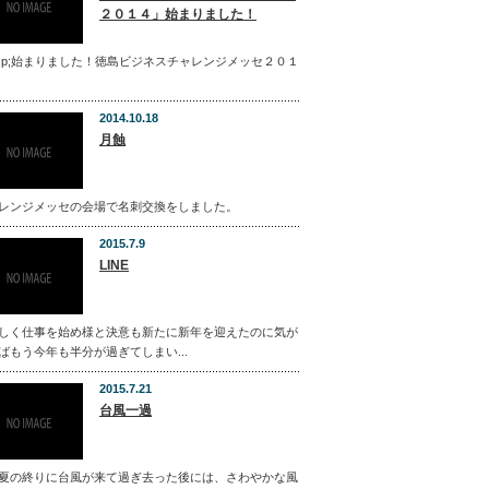
２０１４」始まりました！
bsp;始まりました！徳島ビジネスチャレンジメッセ２０１
2014.10.18
月蝕
レンジメッセの会場で名刺交換をしました。
2015.7.9
LINE
しく仕事を始め様と決意も新たに新年を迎えたのに気が
ばもう今年も半分が過ぎてしまい...
2015.7.21
台風一過
夏の終りに台風が来て過ぎ去った後には、さわやかな風