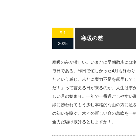
5.1
寒暖の差
2025
寒暖の差が激しい。いまだに早朝散歩には
毎日である。昨日で忙しかった4月も終わ
たという感じ。未だに実力不足を露呈して
だ！」って言える日が来るのか、人生は事
しい月の始まり。一年で一番過ごしやすい
緑に誘われてもう少し本格的な山の方に足
の匂いを嗅ぐ。木々の新しい命の息吹を一
全力だ駆け抜けるとしますか！。