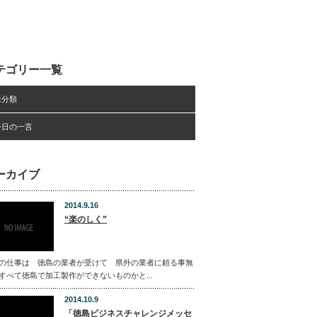
テゴリー一覧
未分類
今日の一言
ーカイブ
2014.9.16
“楽のしく”
の仕事は 徳島の業者が受けて 県外の業者に頼る事無
すべて徳島で加工製作ができないものかと...
2014.10.9
「徳島ビジネスチャレンジメッセ