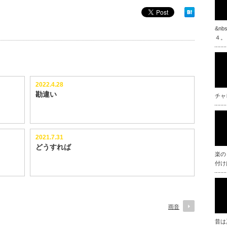
&n
４。
2022.4.28
勘違い
チャ
2021.7.31
どうすれば
楽の
付け
雨音
昔は