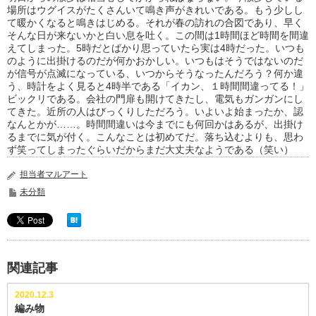
場所はウグイスがたくさんいて鳴き声がきれいである。もう少しし
て暖かくなると鳴きはじめる。それが春の訪れの合図であり、早く
そんな日が来ないかと白い息を吐く。この間は1時間ほど時間を間違
えてしまった。5時だとばかり思っていたら実は4時だった。いつも
のように出掛けるのだが何かおかしい。いつもはそうではないのだ
が信号が点滅になっている、いつからそうなったんだろう？何か違
う、時計をよく見ると4時半である「イカン、１時間間違ってる！」
ビックリである。会社の門扉も開けてきたし、電気もガンガンにし
てきた。近所の人はびっくりしただろう。いよいよ始まったか、認
なんとかが……。時間間違いは今までにも何回かはあるが、出掛け
るまでに気が付く。こんなことは初めてだ。落ち込むよりも、思わ
ず笑ってしまったぐらいだからまだ大丈夫なようである（笑い）
担当者マルアート
未分類
関連記事
2020.12.3
編み物