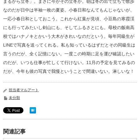
まるから立冬」。まさに今がその立冬か。朝は冬の出で立ちで散歩
なのだが日中は半袖一枚の夏姿。小春日和なんてもんじゃないが、
一応小春日和としておこう。これから紅葉が見頃、小豆島の寒霞渓
にも行ってみたいし剣山にも、そしてふるさとにも。母校の飯南高
校ではハナノキとかいう大木がきれいなのだという。毎年同級生が
LINEで写真を送ってくれる。私も知っているはずだとその同級生は
言うのだが、全く記憶にない。一度この時期に足を運び確認したい
のだが、いつも仕事が忙しくて行けない。11月の予定を見てみるの
だが、今年も彼の写真で我慢ということで間違いない。淋しいな！
担当者マルアート
未分類
関連記事