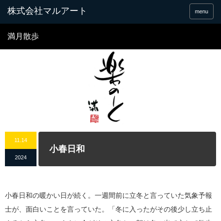
menu
満月散歩
11.14
小春日和
2024
小春日和の暖かい日が続く。一週間前に立冬と言っていた気象予報
士が、面白いことを言っていた。「冬に入ったがその後少し立ち止