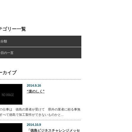
テゴリー一覧
未分類
今日の一言
ーカイブ
2014.9.16
“楽のしく”
の仕事は 徳島の業者が受けて 県外の業者に頼る事無
すべて徳島で加工製作ができないものかと...
2014.10.9
「徳島ビジネスチャレンジメッセ