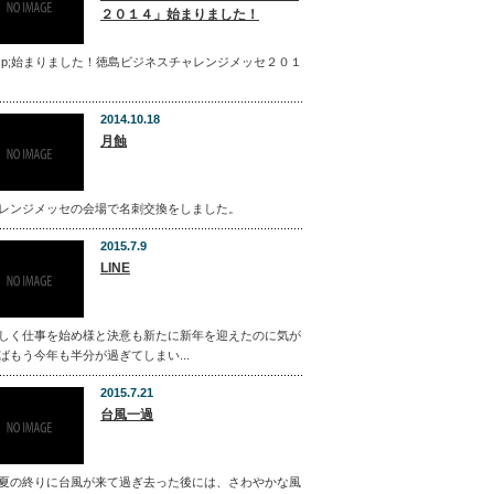
２０１４」始まりました！
bsp;始まりました！徳島ビジネスチャレンジメッセ２０１
2014.10.18
月蝕
レンジメッセの会場で名刺交換をしました。
2015.7.9
LINE
しく仕事を始め様と決意も新たに新年を迎えたのに気が
ばもう今年も半分が過ぎてしまい...
2015.7.21
台風一過
夏の終りに台風が来て過ぎ去った後には、さわやかな風