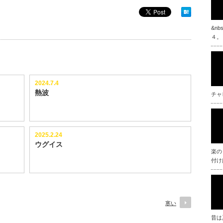
&n
４。
2024.7.4
熱波
チャ
2025.2.24
ウグイス
楽の
付け
寒い
昔は