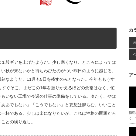
カ
は１段ギアを上げたようだ。少し寒くなり、ところによっては
しい秋が来ないかと待ちわびたのがつい昨日のように感じる。
ア
刻なようだ。11月も5日を残すのみとなった。今年ももうす
もすぐそこ。まだこの1年を振りかえるほどの余裕はなく、忙
誰もいない工場で今週の仕事の準備をしている。冷たく、やは
「ああでもない」「こうでもない」と妄想は膨らむ。いいこと
は一杯である。少しは楽になりたいが、これは性格の問題だろ
徳島
く、
じことの繰り返し。