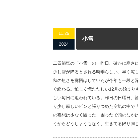
11.25
小雪
2024
二四節気の「小雪」の一昨日、確かに寒さ
少し雪が降るとされる時季らしい。早く涼
秋の短さを覚悟はしていたが今年も一段と深
ぐ終わる。忙しく慌ただしい12月の始まり
しい毎日に追われている。昨日の日曜日、
り少し寂しいピンと張りつめた空気の中で
の妄想は少なく困った、困ったで頭のなか
うからどうしょうもなく、生きてる限り同