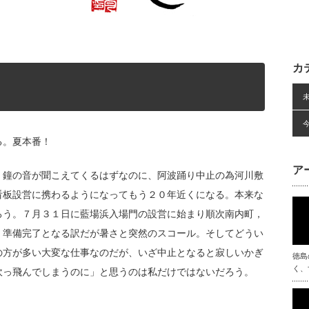
カ
る。夏本番！
ア
、鐘の音が聞こえてくるはずなのに、阿波踊り中止の為河川敷
看板設営に携わるようになってもう２０年近くになる。本来な
ろう。７月３１日に藍場浜入場門の設営に始まり順次南内町，
、準備完了となる訳だが暑さと突然のスコール。そしてどうい
の方が多い大変な仕事なのだが、いざ中止となると寂しいかぎ
徳島
く、
吹っ飛んでしまうのに」と思うのは私だけではないだろう。