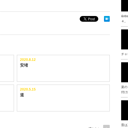
&n
４。
チャ
2020.8.12
安堵
楽の
2020.5.15
付け
道
昔は