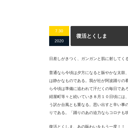
7.30
復活とくしま
2020
日差しがきつく、ガンガンと肌に射してく
普通なら今頃は夕方になると賑やかな太鼓
は静かなものである。我が社が阿波踊りの
ら今頃は準備に追われて汗だくの毎日であ
紺屋町等々と続いていき８月１０日頃には
う訳か台風とも重なる。思い出すと辛い事
りである。「踊りのあの迫力ならコロナも
復活とくしま、あの賑わいをもう一度！！