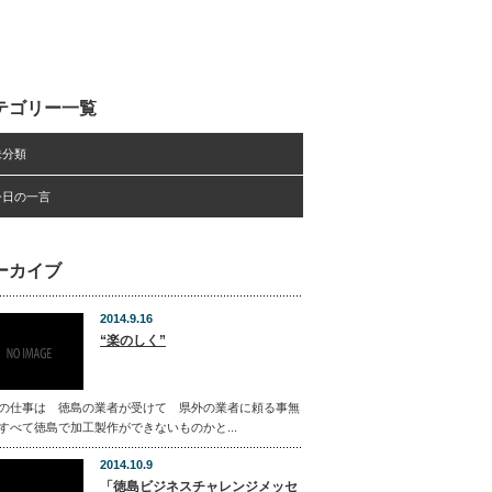
テゴリー一覧
未分類
今日の一言
ーカイブ
2014.9.16
“楽のしく”
の仕事は 徳島の業者が受けて 県外の業者に頼る事無
すべて徳島で加工製作ができないものかと...
2014.10.9
「徳島ビジネスチャレンジメッセ