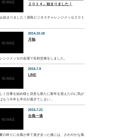
２０１４」始まりました！
bsp;始まりました！徳島ビジネスチャレンジメッセ２０１
2014.10.18
月蝕
レンジメッセの会場で名刺交換をしました。
2015.7.9
LINE
しく仕事を始め様と決意も新たに新年を迎えたのに気が
ばもう今年も半分が過ぎてしまい...
2015.7.21
台風一過
夏の終りに台風が来て過ぎ去った後には、さわやかな風