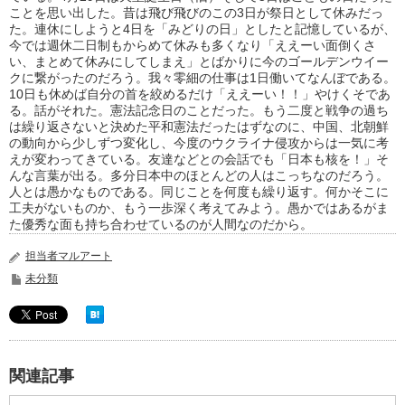
ことを思い出した。昔は飛び飛びのこの3日が祭日として休みだっ
た。連休にしようと4日を「みどりの日」としたと記憶しているが、
今では週休二日制もからめて休みも多くなり「ええーい面倒くさ
い、まとめて休みにしてしまえ」とばかりに今のゴールデンウイー
クに繋がったのだろう。我々零細の仕事は1日働いてなんぼである。
10日も休めば自分の首を絞めるだけ「ええーい！！」やけくそであ
る。話がそれた。憲法記念日のことだった。もう二度と戦争の過ち
は繰り返さないと決めた平和憲法だったはずなのに、中国、北朝鮮
の動向から少しずつ変化し、今度のウクライナ侵攻からは一気に考
えが変わってきている。友達などとの会話でも「日本も核を！」そ
んな言葉が出る。多分日本中のほとんどの人はこっちなのだろう。
人とは愚かなものである。同じことを何度も繰り返す。何かそこに
工夫がないものか、もう一歩深く考えてみよう。愚かではあるがま
た優秀な面も持ち合わせているのが人間なのだから。
担当者マルアート
未分類
関連記事