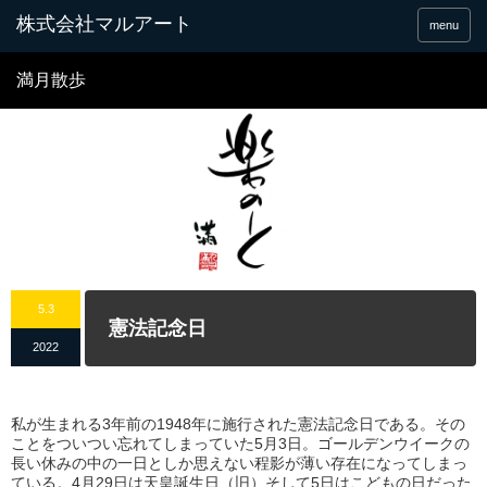
menu
満月散歩
5.3
憲法記念日
2022
私が生まれる3年前の1948年に施行された憲法記念日である。その
ことをついつい忘れてしまっていた5月3日。ゴールデンウイークの
長い休みの中の一日としか思えない程影が薄い存在になってしまっ
ている。4月29日は天皇誕生日（旧）そして5日はこどもの日だった