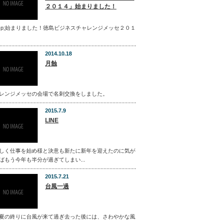
２０１４」始まりました！
bsp;始まりました！徳島ビジネスチャレンジメッセ２０１
2014.10.18
月蝕
レンジメッセの会場で名刺交換をしました。
2015.7.9
LINE
しく仕事を始め様と決意も新たに新年を迎えたのに気が
ばもう今年も半分が過ぎてしまい...
2015.7.21
台風一過
夏の終りに台風が来て過ぎ去った後には、さわやかな風