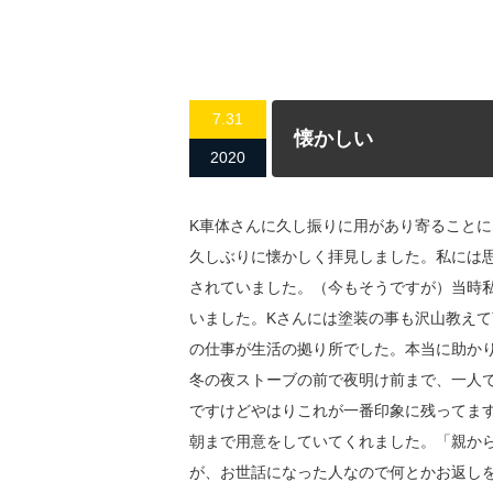
7.31
懐かしい
2020
K車体さんに久し振りに用があり寄ることに
久しぶりに懐かしく拝見しました。私には
されていました。（今もそうですが）当時私
いました。Kさんには塗装の事も沢山教え
の仕事が生活の拠り所でした。本当に助か
冬の夜ストーブの前で夜明け前まで、一人
ですけどやはりこれが一番印象に残ってま
朝まで用意をしていてくれました。「親か
が、お世話になった人なので何とかお返し