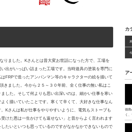
カ
なりました。Kさんとは昔大変お世話になった方で、工場を
思い出がいっぱい詰まった工場です。当時遊具の塗装を専門に
ア
はFRPで造ったアンパンマン等のキャラクターの絵を描いて
て頂きました。今から２５～３０年前、全く仕事の無い私はこ
りました。そして何よりも思い出深いのは、細かい仕事を寒い
でよく描いていたことです。寒くて辛くて、大好きな仕事なん
す。Kさんは私が仕事をやりやすいように、電気もストーブも
徳島
く、
ら受けた恩は一生かけても返せない」と昔からよく言われます
をしたいといつも思っているのですがなかなかできないもので