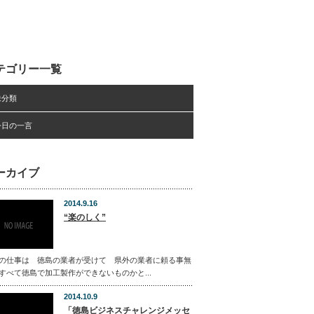
テゴリー一覧
未分類
今日の一言
ーカイブ
2014.9.16
“楽のしく”
の仕事は 徳島の業者が受けて 県外の業者に頼る事無
すべて徳島で加工製作ができないものかと...
2014.10.9
「徳島ビジネスチャレンジメッセ