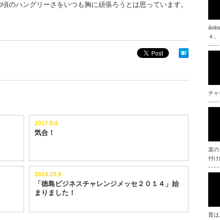
の頃のハングリーさをいつも胸に頑張ろうとは思っています。
&n
４。
チャ
2017.9.4
気合！
楽の
付け
2014.10.9
「徳島ビジネスチャレンジメッセ２０１４」始
まりました！
昔は