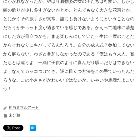
にかかれなかったが、やはり着物姿の女の子たちは可愛い。しかし
頭の飾りが少し多すぎないかとか、とんでもなく大きな花束とか、
とにかくその派手さが異常。誰にも負けないようにということなの
だろうがチョット度が過ぎている感じである。かえって地味に清楚
にした方が目立つかも。まぁ楽しみにしていた一生に一度のことだ
からそれなりにキバってるんだろう。自分の成人式？参加してない
から解らない。わざと参加しなかったのである「僕はもう大人、君
たちとは違うよ、一緒に子供のように喜んだり騒いだりはできない
よ」なんてカッコつけてさ。逆に目立つ方法をこの手でいったんだ
ろうな。この小ささがかわいいではないか。いやいや馬鹿だよこい
つ！
担当者マルアート
未分類