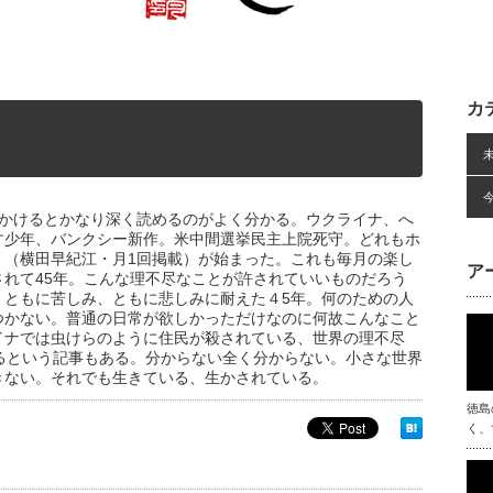
カ
日かけるとかなり深く読めるのがよく分かる。ウクライナ、へ
す少年、バンクシー新作。米中間選挙民主上院死守。どれもホ
」（横田早紀江・月1回掲載）が始まった。これも毎月の楽し
ア
れて45年。こんな理不尽なことが許されていいものだろう
、ともに苦しみ、ともに悲しみに耐えた４5年。何のための人
つかない。普通の日常が欲しかっただけなのに何故こんなこと
イナでは虫けらのように住民が殺されている、世界の理不尽
るという記事もある。分からない全く分からない。小さな世界
きない。それでも生きている、生かされている。
徳島
く、