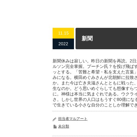
11.15
新聞
2022
新聞休みは寂しい。昨日の新聞を再読。2
ルソン完全掌握。プーチン氏？を投げ飛ば
ッとする。「苦難と希望・私を支えた言葉
みになる。横田めぐみさんが北朝鮮に拉致さ
か。また今は亡き夫滋さんとともに戦った
生なのか。どう思いめぐらしても想像すら
に。神様は本当に気まぐれである。ウクラ
さ。しかし世界の人口はもうすぐ80億にな
で生きている小さな自分のことしか理解で
担当者マルアート
未分類