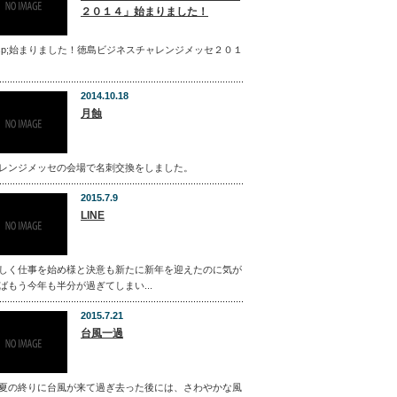
２０１４」始まりました！
bsp;始まりました！徳島ビジネスチャレンジメッセ２０１
2014.10.18
月蝕
レンジメッセの会場で名刺交換をしました。
2015.7.9
LINE
しく仕事を始め様と決意も新たに新年を迎えたのに気が
ばもう今年も半分が過ぎてしまい...
2015.7.21
台風一過
夏の終りに台風が来て過ぎ去った後には、さわやかな風