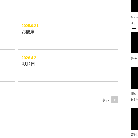
&n
４。
2025.9.21
お彼岸
2026.4.2
チャ
4月2日
楽の
付け
寒い
昔は