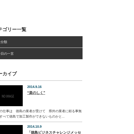
テゴリー一覧
未分類
今日の一言
ーカイブ
2014.9.16
“楽のしく”
の仕事は 徳島の業者が受けて 県外の業者に頼る事無
すべて徳島で加工製作ができないものかと...
2014.10.9
「徳島ビジネスチャレンジメッセ