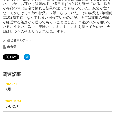
い。しかしお茶だけは譲れず、45年間ずっと取り寄せている。親父
が存命の間は自宅で摂れる新茶を送ってもらっていた。親父が亡く
なってからはその弟の叔父に世話になっていた。その叔父も2年程前
に102歳で亡くなってしまい困っていたのだが、今年は故郷の先輩
が経営する茶房から送ってもらうことにした。早速夕べから頂いて
いる。うまい、旨い、美味い、これこれ、これを待ってたのだ！今
日はいつもの朝よりも元気な気がする。
担当者マルアート
未分類
関連記事
2023.7.1
7月
2021.11.24
いいこと