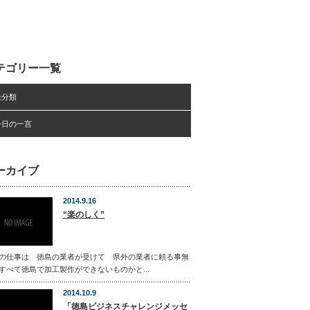
テゴリー一覧
未分類
今日の一言
ーカイブ
2014.9.16
“楽のしく”
の仕事は 徳島の業者が受けて 県外の業者に頼る事無
すべて徳島で加工製作ができないものかと...
2014.10.9
「徳島ビジネスチャレンジメッセ