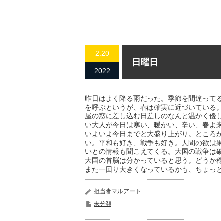
2.20
日曜日
2022
昨日はよく降る雨だった。季節を間違って
を呼ぶというが、春は確実に近づいている
屋の窓に差し込む日差しのなんと温かく優
い大人が今日は寒い、暖かい、辛い、春よ
いよいよ今日までと大盛り上がり。ところ
い。平和も好き、戦争も好き。人間の欲は
いとの情報も聞こえてくる。大国の戦争は
大国の首脳は分かっていると思う。どうか
また一回り大きくなっているかも、ちょっ
担当者マルアート
未分類