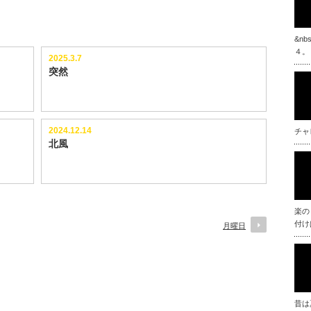
&n
４。
2025.3.7
突然
2024.12.14
チャ
北風
楽の
付け
月曜日
昔は