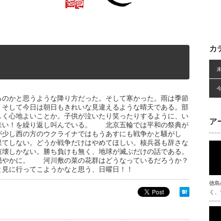
カ
るのかと思うような降り方だった。そして寒かった。雨は季節
。そして今日は朝日もきれいな見違えるような晴天である。部
しく心地よいことか。子供が泣いたり笑ったりするように、い
ア
来い！を繰り返し叫んでいる。 北京五輪では平和の祭典が
が少し西の方のウクライナではもうあすにも戦争かと騒がし
果てしない。どうか戦争だけはやめてほしい。核兵器も辞さな
破壊しかない。勝ち負けも無く、地球が滅ぶだけの話である。
穏やかに。 河川敷の菜の花群はどうなっているだろうか？
と見に行ってこようかなと思う、日曜日！！
徳島
く、