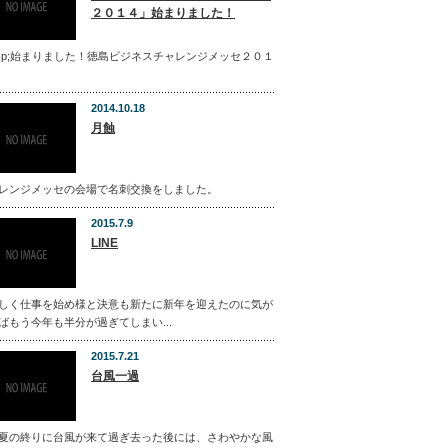
２０１４」始まりました！
bsp;始まりました！徳島ビジネスチャレンジメッセ２０１
2014.10.18
月蝕
レンジメッセの会場で名刺交換をしました。
2015.7.9
LINE
しく仕事を始め様と決意も新たに新年を迎えたのに気が
ばもう今年も半分が過ぎてしまい...
2015.7.21
台風一過
夏の終りに台風が来て過ぎ去った後には、さわやかな風