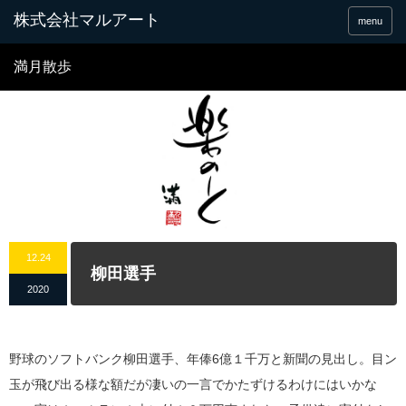
menu
満月散歩
12.24
柳田選手
2020
野球のソフトバンク柳田選手、年俸6億１千万と新聞の見出し。目ン
玉が飛び出る様な額だが凄いの一言でかたずけるわけにはいかな