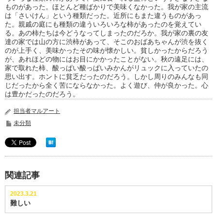
ものがあった。ほとんど種ばかりで美味くなかった。我が家の主流
は「さいけん」という種類だった。近所にもまた違うものがあっ
た。親戚の庭にも種類の違ういろいろな柿があったのを覚えてい
る。あの柿たちは今どうなってしまったのだろか。我が家の裏の友
達の家では山の方に渋柿があって、そこのおばあちゃんが渋を抜く
のが上手く、美味かったその味が懐かしい。貧しかったからだろう
が、あれほどの物にはお目にかかったことがない。秋の遠足には、
家で取れた柿、酸っぱい酸っぱいみかんがリュックに入っていたの
思い出す。ホントに貧乏だったのだろう。しかし周りのみんなも同
じだったから全く苦にならなかった。よく遊び、仲が良かった。心
は豊かだったのだろう。
担当者マルアート
未分類
関連記事
2023.3.21
難しい