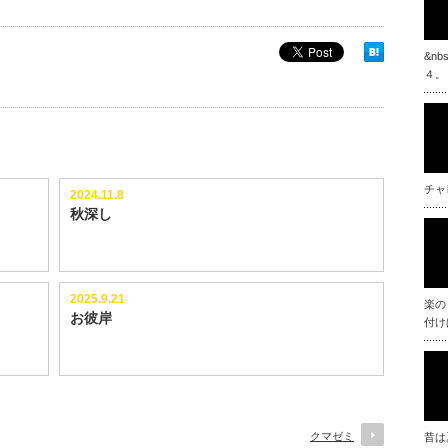
&n
４。
チャ
2024.11.8
秋深し
2025.9.21
楽の
お彼岸
付け
クマゼミ
昔は