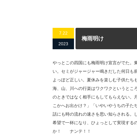
7.22
梅雨明け
2023
やっとこの四国にも梅雨明け宣言がでた。
い。セミがジャージャー鳴きだした何日も
よっぽど正しい。夏休みを楽しむ子供たち
海、山、川への行楽はワクワクというとこ
のときではなく相手にもしてもらえない。
こかへお出かけ？」「いやいやうちの子た
話にも時の流れの速さを思い知らされる。
希望で一杯になり、ひょっとして実現する
か！ ナンテ！！