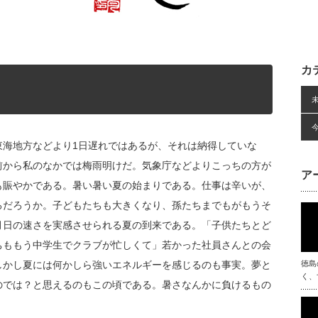
カ
東海地方などより1日遅れではあるが、それは納得していな
前から私のなかでは梅雨明けだ。気象庁などよりこっちの方が
ア
も賑やかである。暑い暑い夏の始まりである。仕事は辛いが、
ろだろうか。子どもたちも大きくなり、孫たちまでもがもうそ
月日の速さを実感させられる夏の到来である。「子供たちとど
ちももう中学生でクラブが忙しくて」若かった社員さんとの会
しかし夏には何かしら強いエネルギーを感じるのも事実。夢と
徳島
く、
のでは？と思えるのもこの頃である。暑さなんかに負けるもの