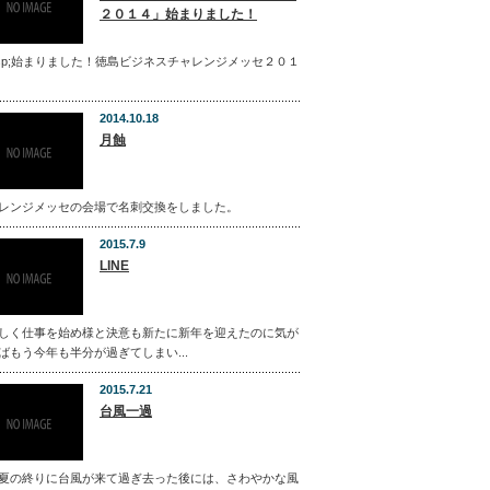
２０１４」始まりました！
bsp;始まりました！徳島ビジネスチャレンジメッセ２０１
2014.10.18
月蝕
レンジメッセの会場で名刺交換をしました。
2015.7.9
LINE
しく仕事を始め様と決意も新たに新年を迎えたのに気が
ばもう今年も半分が過ぎてしまい...
2015.7.21
台風一過
夏の終りに台風が来て過ぎ去った後には、さわやかな風