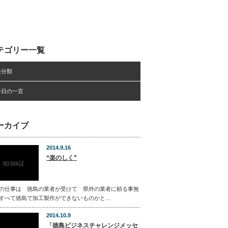
テゴリー一覧
未分類
今日の一言
ーカイブ
2014.9.16
“楽のしく”
の仕事は 徳島の業者が受けて 県外の業者に頼る事無
すべて徳島で加工製作ができないものかと...
2014.10.9
「徳島ビジネスチャレンジメッセ