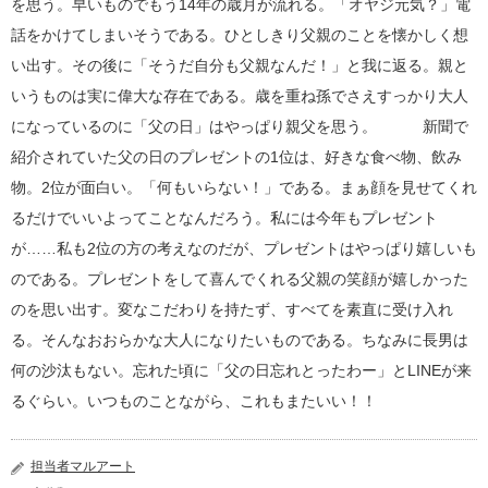
を思う。早いものでもう14年の歳月が流れる。「オヤジ元気？」電
話をかけてしまいそうである。ひとしきり父親のことを懐かしく想
い出す。その後に「そうだ自分も父親なんだ！」と我に返る。親と
いうものは実に偉大な存在である。歳を重ね孫でさえすっかり大人
になっているのに「父の日」はやっぱり親父を思う。 新聞で
紹介されていた父の日のプレゼントの1位は、好きな食べ物、飲み
物。2位が面白い。「何もいらない！」である。まぁ顔を見せてくれ
るだけでいいよってことなんだろう。私には今年もプレゼント
が……私も2位の方の考えなのだが、プレゼントはやっぱり嬉しいも
のである。プレゼントをして喜んでくれる父親の笑顔が嬉しかった
のを思い出す。変なこだわりを持たず、すべてを素直に受け入れ
る。そんなおおらかな大人になりたいものである。ちなみに長男は
何の沙汰もない。忘れた頃に「父の日忘れとったわー」とLINEが来
るぐらい。いつものことながら、これもまたいい！！
担当者マルアート