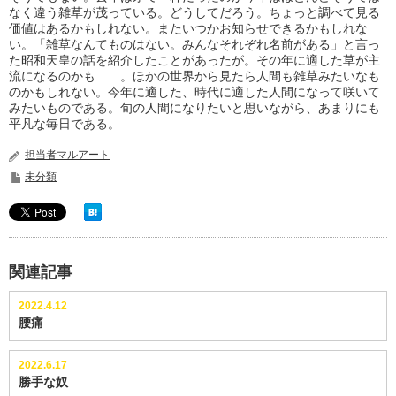
なく違う雑草が茂っている。どうしてだろう。ちょっと調べて見る
価値はあるかもしれない。またいつかお知らせできるかもしれな
い。「雑草なんてものはない。みんなそれぞれ名前がある」と言っ
た昭和天皇の話を紹介したことがあったが。その年に適した草が主
流になるのかも……。ほかの世界から見たら人間も雑草みたいなも
のかもしれない。今年に適した、時代に適した人間になって咲いて
みたいものである。旬の人間になりたいと思いながら、あまりにも
平凡な毎日である。
担当者マルアート
未分類
関連記事
2022.4.12
腰痛
2022.6.17
勝手な奴