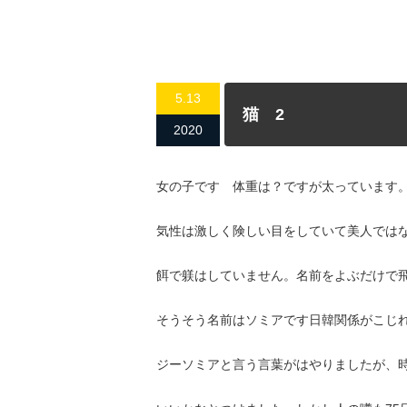
5.13
猫 2
2020
女の子です 体重は？ですが太っています
気性は激しく険しい目をしていて美人では
餌で躾はしていません。名前をよぶだけで
そうそう名前はソミアです日韓関係がこじ
ジーソミアと言う言葉がはやりましたが、