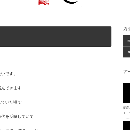
カ
。
ア
ないです。
飛んできます
れていた頃で
徳島
く、
時代を反映していて