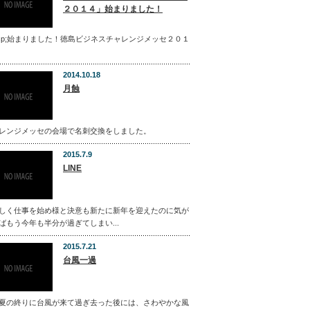
２０１４」始まりました！
bsp;始まりました！徳島ビジネスチャレンジメッセ２０１
2014.10.18
月蝕
レンジメッセの会場で名刺交換をしました。
2015.7.9
LINE
しく仕事を始め様と決意も新たに新年を迎えたのに気が
ばもう今年も半分が過ぎてしまい...
2015.7.21
台風一過
夏の終りに台風が来て過ぎ去った後には、さわやかな風