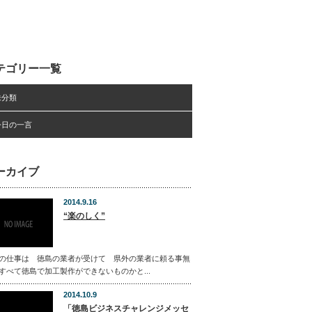
テゴリー一覧
未分類
今日の一言
ーカイブ
2014.9.16
“楽のしく”
の仕事は 徳島の業者が受けて 県外の業者に頼る事無
すべて徳島で加工製作ができないものかと...
2014.10.9
「徳島ビジネスチャレンジメッセ