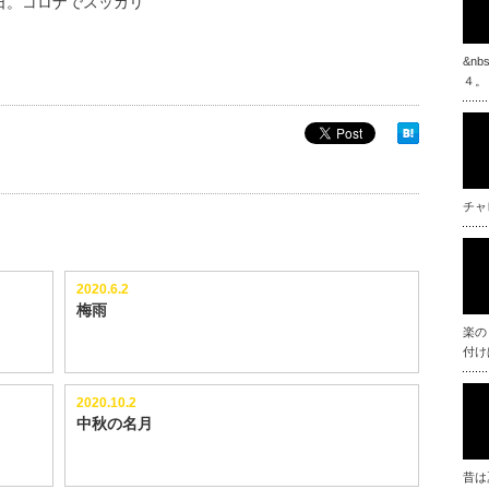
日。コロナでスッカリ
&n
４。
チャ
2020.6.2
梅雨
楽の
付け
2020.10.2
中秋の名月
昔は