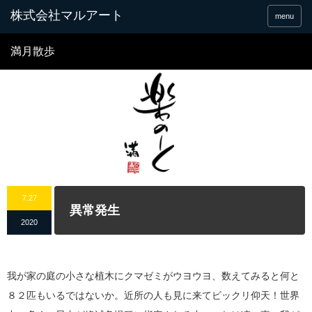
menu
満月散歩
7.27
異常発生
2020
我が家の庭の小さな植木にクマゼミがウヨウヨ、数えてみると何と
８２匹もいるではないか。近所の人も見に来てビックリ仰天！世界