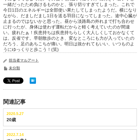
一緒だったため負けるものかと、張り切りすぎてしまった。これで
今日1日のエネルギーは全部使い果たしてしまったようだ。横になり
ながら、だましだまし1日を送る羽目になってしまった。途中心臓が
止まるのではないかと思った。昼から淡路島の外れまで打ち合わせ
に行ったが、身体は使わず運転だからと軽く考えていたのが間違
い。疲れたぁ！疾患持ちは疾患持ちらしく大人しくしておかなくて
は。反省です。早朝散歩のとき、変なところにも力が入っていたの
だろう、足のあちこちが痛い。明日は抜かれてもいい、いつものよ
うにゆっくりと歩こう！(笑)
担当者マルアート
未分類
関連記事
2020.5.27
20歳
2022.7.14