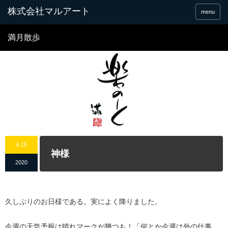
menu
満月散歩
6.15
神様
2020
久しぶりのお日様である。実によく降りました。
今週の天気予報は晴れマークが幾つも！「何とか今週は外の仕事