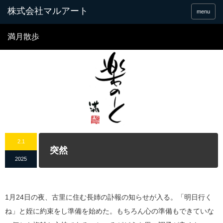
menu
満月散歩
2.1
突然
2025
1月24日の夜、古里に住む長姉の訃報の知らせが入る。「明日行く
ね」と姪に約束をし準備を始めた。もちろん心の準備もできていな