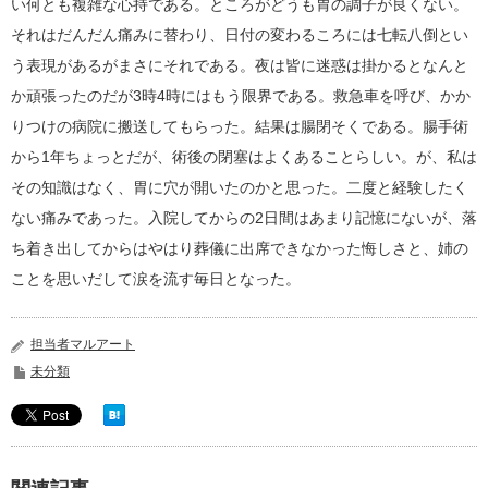
い何とも複雑な心持である。ところがどうも胃の調子が良くない。
それはだんだん痛みに替わり、日付の変わるころには七転八倒とい
う表現があるがまさにそれである。夜は皆に迷惑は掛かるとなんと
か頑張ったのだが3時4時にはもう限界である。救急車を呼び、かか
りつけの病院に搬送してもらった。結果は腸閉そくである。腸手術
から1年ちょっとだが、術後の閉塞はよくあることらしい。が、私は
その知識はなく、胃に穴が開いたのかと思った。二度と経験したく
ない痛みであった。入院してからの2日間はあまり記憶にないが、落
ち着き出してからはやはり葬儀に出席できなかった悔しさと、姉の
ことを思いだして涙を流す毎日となった。
担当者マルアート
未分類