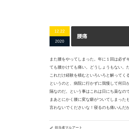
12.22
腰痛
2020
また腰をやってしまった。年に１回は必ず
ても腰かけても痛い。どうしょうもない。
これだけ経験を積むといろいろと解ってく
というのと、病院に行かずに我慢して何日
隔なのだ。という事はこれは日にち薬なの
まあとにかく腰に変な癖がついてしまった
言わないでくださいな！寝るのも痛いんだ
担当者マルアート