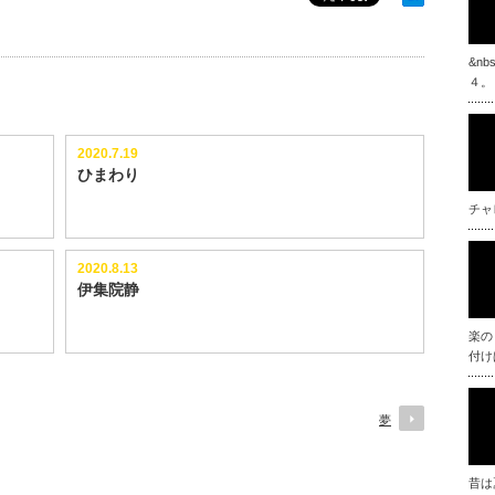
&n
４。
2020.7.19
ひまわり
チャ
2020.8.13
伊集院静
楽の
付け
夢
昔は