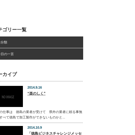
テゴリー一覧
未分類
今日の一言
ーカイブ
2014.9.16
“楽のしく”
の仕事は 徳島の業者が受けて 県外の業者に頼る事無
すべて徳島で加工製作ができないものかと...
2014.10.9
「徳島ビジネスチャレンジメッセ