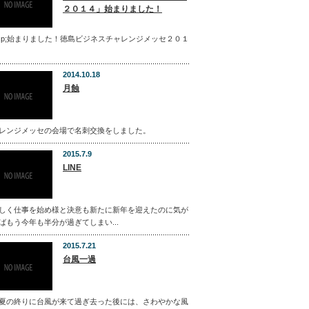
２０１４」始まりました！
bsp;始まりました！徳島ビジネスチャレンジメッセ２０１
2014.10.18
月蝕
レンジメッセの会場で名刺交換をしました。
2015.7.9
LINE
しく仕事を始め様と決意も新たに新年を迎えたのに気が
ばもう今年も半分が過ぎてしまい...
2015.7.21
台風一過
夏の終りに台風が来て過ぎ去った後には、さわやかな風