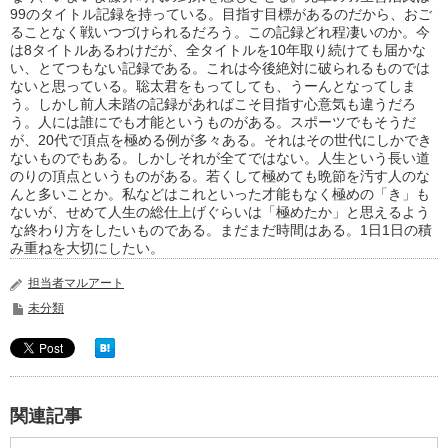
99のタイトル記録を持っている。目指す目標があるのだから、おご
ることなく戦いつづけられるだろう。この記録どれ程凄いのか。今
は8タイトルあるわけだが、全タイトルを10年取り続けても届かな
い、とてつもない記録である。これは今後絶対に破られるものでは
ないと思っている。聡太君をもってしても、うーんとなってしま
う。しかし前人未踏の記録があればこそ目指す心意気も違うだろ
う。人には誰にでも才能というものがある。スポーツでもそうだ
が、20代で頂点を極める例が多々ある。それはその世代にしかでき
ないものでもある。しかしそれが全てではない。人生という長い道
のりの頂点というものがある。若くして極めても晩節を汚す人のな
んと多いことか。私などはこれといった才能もなく極めの「き」も
ないが、せめて人生の総仕上げぐらいは「極めたか」と思えるよう
な終わり方をしたいものである。まだまだ時間はある。1日1日の積
み重ねを大切にしたい。
担当者マルアート
未分類
関連記事