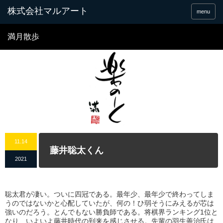
menu
満月散歩
11.14
藤井聡太くん
2021
聡太君が凄い。ついに四冠である。最年少、最年少で終わってしま
うのではないかと心配していたが、何の！ひ弱そうにみえるが芯は
強いのだろう。とんでもない勝負師である。将棋界ランキング1位と
なり、いよいよ藤井時代の到来を感じさせる。先輩の羽生善治氏は