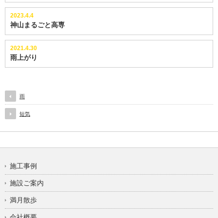
2023.4.4
神山まるごと高専
2021.4.30
雨上がり
雨
短気
施工事例
施設ご案内
満月散歩
会社概要