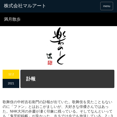
menu
満月散歩
12.2
訃報
2021
歌舞伎の中村吉右衛門の訃報が出ていた。歌舞伎を見たこともない
のに「ファン」とはおこがましいが、大好きな俳優さんではあっ
た。NHK大河の弁慶が凄く印象に残っている。そしてなんといって
も「鬼平犯科帳」が良かった。ＢＳでは今でも放送している。2・3