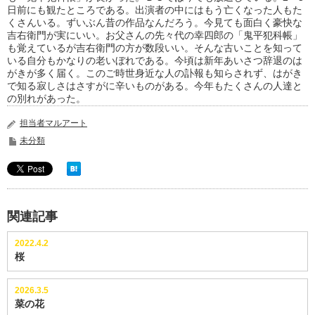
日前にも観たところである。出演者の中にはもう亡くなった人もた
くさんいる。ずいぶん昔の作品なんだろう。今見ても面白く豪快な
吉右衛門が実にいい。お父さんの先々代の幸四郎の「鬼平犯科帳」
も覚えているが吉右衛門の方が数段いい。そんな古いことを知って
いる自分もかなりの老いぼれである。今頃は新年あいさつ辞退のは
がきが多く届く。このご時世身近な人の訃報も知らされず、はがき
で知る寂しさはさすがに辛いものがある。今年もたくさんの人達と
の別れがあった。
担当者マルアート
未分類
関連記事
2022.4.2
桜
2026.3.5
菜の花