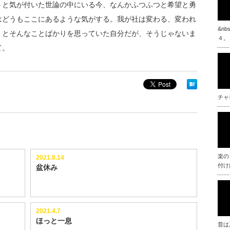
うと気が付いた世論の中にいる今、なんかふつふつと希望と勇
はどうもここにあるような気がする。我が社は変わる、変われ
&n
、とそんなことばかりを思っていた自分だが、そうじゃないま
４。
て。
チャ
楽の
2021.8.14
付け
盆休み
2021.4.7
ほっと一息
昔は