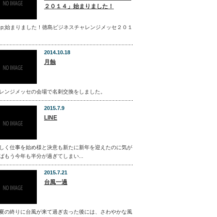
２０１４」始まりました！
bsp;始まりました！徳島ビジネスチャレンジメッセ２０１
2014.10.18
月蝕
レンジメッセの会場で名刺交換をしました。
2015.7.9
LINE
しく仕事を始め様と決意も新たに新年を迎えたのに気が
ばもう今年も半分が過ぎてしまい...
2015.7.21
台風一過
夏の終りに台風が来て過ぎ去った後には、さわやかな風