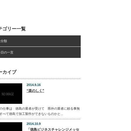
テゴリー一覧
未分類
今日の一言
ーカイブ
2014.9.16
“楽のしく”
の仕事は 徳島の業者が受けて 県外の業者に頼る事無
すべて徳島で加工製作ができないものかと...
2014.10.9
「徳島ビジネスチャレンジメッセ