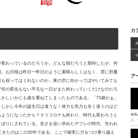
カ
が変わっているのだろうか。どんな朝だろうと期待したが、何
朝。お日様は昨日一昨日のように素晴らしくはなく、雲に邪魔
ア
様も祝ってはくれないのか」東の空に向かってぼやいてみても
ず何の変化もない平凡な一日がまた終わっていくだけなのだろ
かしいかにも歳を重ねてしまったものである。「73歳かぁ」
。しかし今年の誕生日は違うな！体力も気力も全く違うのはど
るようになったから？そうコロナも終わり、時代も変わろうと
徳島
く、
きぼりにされている。安さを追い求めたデフレの時代、失われ
てきたのはこの30年である。ここで確実に力をつけ乗り越え