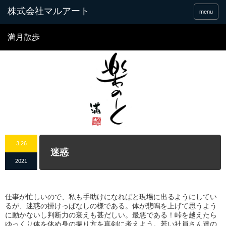
menu
満月散歩
3.26
迷惑
2021
仕事が忙しいので、私も手助けになればと現場に出るようにしてい
るが、迷惑の掛けっぱなしの様である。体が悲鳴を上げて思うよう
に動かないし判断力の衰えも甚だしい。最悪である！峠を越えたら
ゆっくり体を休め身の振り方を真剣に考えよう。若い社員さん達の