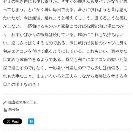
ゼミの鳴き声にも少し陰りが。さすがの蝉さんも夏バテかな？と思
ってしまう。とにかく暑い毎日である。暑さに慣れようと昔は思え
たのだが、今は無理、逃れようと考えてしまう。勝てるような感じ
がしない。一応負けるものかと家路につけば42度の熱い湯につか
り、わずかばかりの抵抗は続けている。確かにこれも気持ちはい
い。逆にさっぱりするものである。床に就けば長袖のシャツに身を
包みエアコンを付けて眠るようにしている。これもいい。爽やかな
目覚めも確保できるようである。昼間も完全にエアコンの効いた部
屋で過ごすのではなく、一応暑い日差しの中でも少しは頑張る。こ
れも大事なこと。まぁいろいろと工夫をしながら攻略法を考える今
日この頃！なのさ！
担当者マルアート
未分類