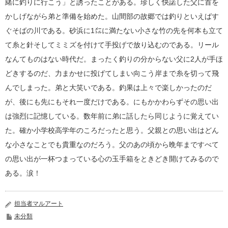
緒に釣りに行こう」と誘ったことがある。珍しく快諾した父に首を
かしげながら弟と準備を始めた。山間部の故郷では釣りといえばす
ぐそばの川である。砂浜に1㍍に満たない小さな竹の先を何本も立て
て糸と針そしてミミズを付けて手投げで放り込むのである。リール
なんてものはない時代だ。まったく釣りの分からない父に2人が手ほ
どきするのだ、力まかせに投げてしまい向こう岸まで糸を切って飛
んでしまった。弟と大笑いである。釣果は上々で楽しかったのだ
が、後にも先にもそれ一度だけである。にもかかわらずその思い出
は強烈に記憶している。数年前に弟に話したら同じように覚えてい
た。確か小学校高学年のころだったと思う。父親との思い出はどん
な小さなことでも貴重なのだろう。父のあの頃から晩年まですべて
の思い出が一杯つまっている心の玉手箱をときどき開けてみるので
ある。涙！
担当者マルアート
未分類