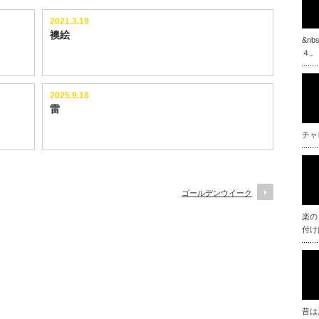
2021.3.19
襖絵
&n
４。
2025.9.18
雷
チャ
ゴールデンウイーク
楽の
付け
昔は