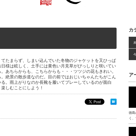
カ
くてたまらず、しまい込んでいた冬物のジャケットを又ひっぱ
お日様は眩しく、土手には黄色い月見草がびっしりと咲いてい
る。あちらからも、こちらからも・・・ツツジの花もきれい。
ア
る。絶景の散歩道なのだ。目の前ではおじいちゃんたちがこん
いる。雨上がりなのか長靴を履いてプレーしているのが面白
く楽しむことにしよう！
徳島
く、