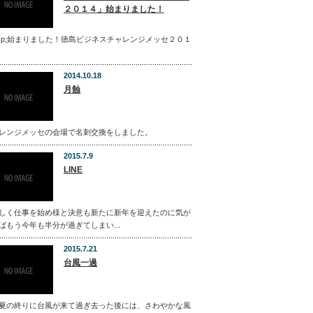
２０１４」始まりました！
bsp;始まりました！徳島ビジネスチャレンジメッセ２０１
2014.10.18
月蝕
レンジメッセの会場で名刺交換をしました。
2015.7.9
LINE
しく仕事を始め様と決意も新たに新年を迎えたのに気が
ばもう今年も半分が過ぎてしまい...
2015.7.21
台風一過
夏の終りに台風が来て過ぎ去った後には、さわやかな風