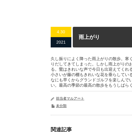
4.30
雨上がり
2021
久し振りによく降った雨上がりの散歩。寒
りだしてきてしまった。しかし雨上がりの
る。鶯はきれいな声で今日も出迎えてくれ
小さいが藤の棚もきれいな花を垂らしてい
なにも早くからグランドゴルフを楽しんで
い。最高の季節の最高の散歩をもうしばら
担当者マルアート
未分類
関連記事