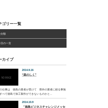
テゴリー一覧
未分類
今日の一言
ーカイブ
2014.9.16
“楽のしく”
の仕事は 徳島の業者が受けて 県外の業者に頼る事無
すべて徳島で加工製作ができないものかと...
2014.10.9
「徳島ビジネスチャレンジメッセ