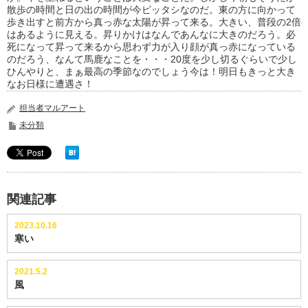
散歩の時間と日の出の時間が今ピッタシなのだ。東の方に向かって
歩き出すと前方から真っ赤な太陽が昇って来る。大きい、普段の2倍
はあるように見える。昇りかけはなんであんなに大きのだろう。必
死になって昇って来るから思わず力が入り顔が真っ赤になっている
のだろう、なんて馬鹿なことを・・・20度を少し切るぐらいで少し
ひんやりと、まぁ最高の季節なのでしょう今は！明日もきっと大き
なお日様に遭遇さ！
担当者マルアート
未分類
関連記事
2023.10.16
寒い
2021.5.2
風