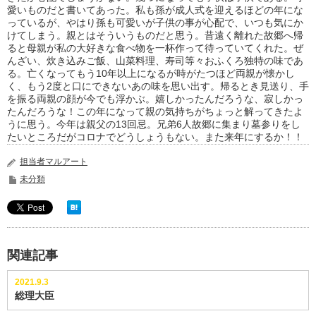
愛いものだと書いてあった。私も孫が成人式を迎えるほどの年にな
っているが、やはり孫も可愛いが子供の事が心配で、いつも気にか
けてしまう。親とはそういうものだと思う。昔遠く離れた故郷へ帰
ると母親が私の大好きな食べ物を一杯作って待っていてくれた。ぜ
んざい、炊き込みご飯、山菜料理、寿司等々おふくろ独特の味であ
る。亡くなってもう10年以上になるが時がたつほど両親が懐かし
く、もう2度と口にできないあの味を思い出す。帰るとき見送り、手
を振る両親の顔が今でも浮かぶ。嬉しかったんだろうな、寂しかっ
たんだろうな！この年になって親の気持ちがちょっと解ってきたよ
うに思う。今年は親父の13回忌。兄弟6人故郷に集まり墓参りをし
たいところだがコロナでどうしょうもない。また来年にするか！！
担当者マルアート
未分類
関連記事
2021.9.3
総理大臣