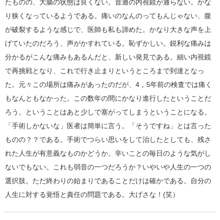
たものの、大腸の状態は良くない。普通の内視鏡が通らない。かな
り狭くなっているようである。痛いのなんのってもんじゃない、腹
が破裂するような感じで、医師も私も諦めた。かなり大きな声を上
げていたのだろう、声がかすれている。恥ずかしい。鋭利な痛みは
分かるがこんな痛みもあるんだと、新しい発見である。細い内視鏡
で再挑戦となり、これで行き止まりというところまで到達となっ
た。元々この場所は痛みがあったのだが、4，5年前の検査では痛く
もなんともなかった。この数年の間にかなり進行したということだ
ろう。ということはあと少しで塞がってしまうということになる。
「手術しかないな」医者は簡単に言う。「そうですね」とは言った
ものの？？である。手術でつらい思いをして治したとしても、残さ
れた人生が有意義なものかどうか。辛いことの毎日のような気がし
ないでもない。これも弱音の一つだろうか？いやいや人生の一つの
選択肢。ただ終わりの始まりであることだけは確かである。自分の
人生に対する覚悟と責任の問題である。大げさな！(笑）